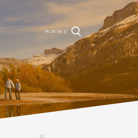
FR
DE
EN
IT
VENTI
a regione
Promenades
utte le manifestazioni
Club Vinum Montis
ctualités
oteaux du Soleil 2030
Assemblées générales & Statuts