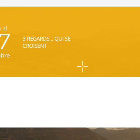
o al
7
3 REGARDS... QUI SE
CROISENT
obre