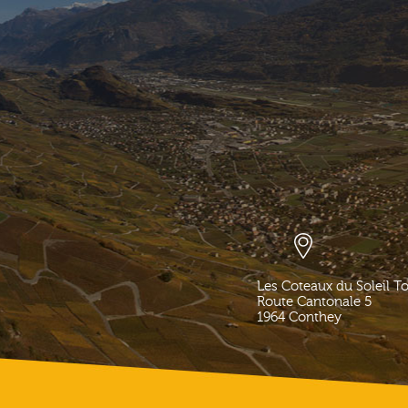
Les Coteaux du Soleil T
Route Cantonale 5
1964
Conthey