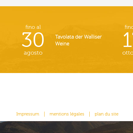
fino al
fin
30
1
Tavolata der Walliser
Weine
agosto
ott
Impressum
mentions légales
plan du site