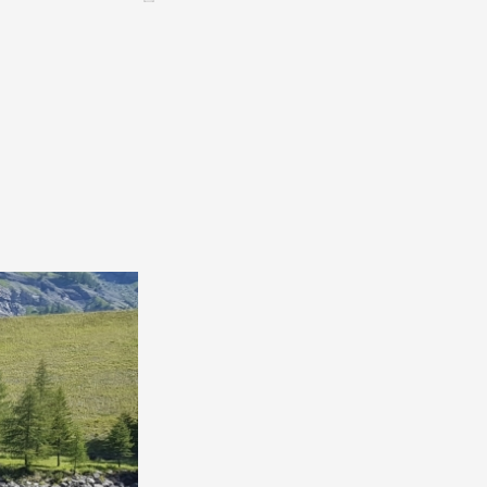
CONTACT &
NEWSLETTER
ontatti
Annunciare una manifestazione
nnoncer une nouvelle société
ire et/ou s'inscrire à la newsletter
igurer sur notre newsletter
oîtes à idées