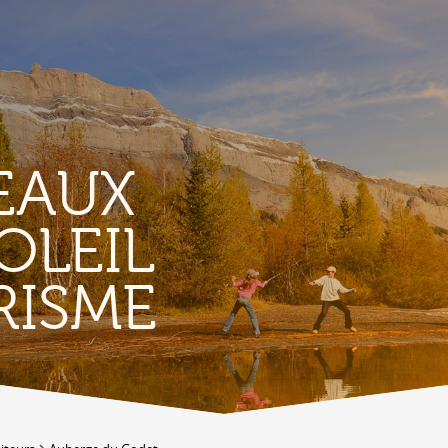
EAUX
OLEIL
TERRITORIO
E
RISME
Vigneti
L
Produits et magasins du terroir
Borgo di Conthey
T
Le chiese
Vestiges gallo-romains d'Ardon
A
Costruzioni antiche
C
Lieux-dits à Conthey