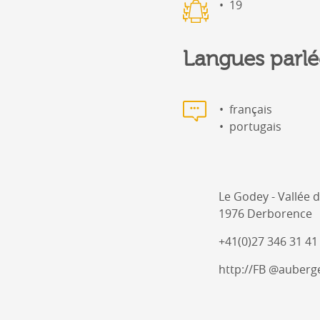
19
Langues parlé
français
portugais
Le Godey - Vallée
1976 Derborence
+41(0)27 346 31 41
http://FB @auber