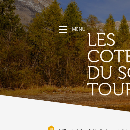
MENU
LES
COT
DU S
NATURA
TOU
La regione
Sentieri escursionistici e sportivi
Vallese a bici
Montagna
I bisses
Biotopi
Galleria fotografica