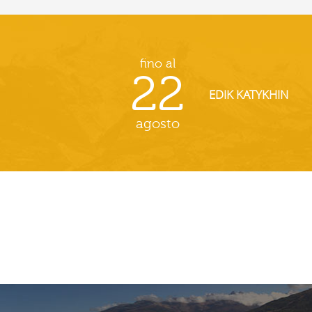
fino al
22
EDIK KATYKHIN
agosto