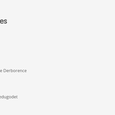
es
 de Derborence
gedugodet