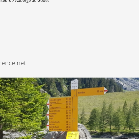
aiteurs
Auberge du Godet
DERBORENCE
Présentation & vidéos
Géologie, faune et flore
C
Randonnées
Histoire et légendes
A
Mayens et alpages
L
rence.net
Hébergement
F
Accès
B