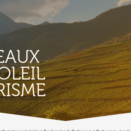
EAUX
OLEIL
TERRITORIO
E
RISME
Vigneti
L
Produits et magasins du terroir
Borgo di Conthey
T
Le chiese
Vestiges gallo-romains d'Ardon
A
Costruzioni antiche
C
Lieux-dits à Conthey