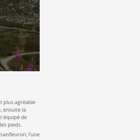
st plus agréable
, ensuite la
st équipé de
les pieds.
sanfleuron; l’une