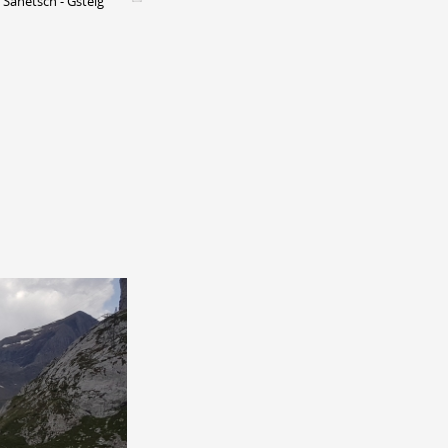
 Sanetsch - Gsteig
CONTACT &
NEWSLETTER
ontatti
Annunciare una manifestazione
nnoncer une nouvelle société
ire et/ou s'inscrire à la newsletter
igurer sur notre newsletter
oîtes à idées