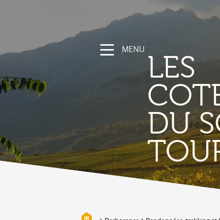
MENU
LES
COT
DU S
NATURA
TOU
La regione
Sentieri escursionistici e sportivi
Vallese a bici
Montagna
I bisses
Biotopi
Galleria fotografica