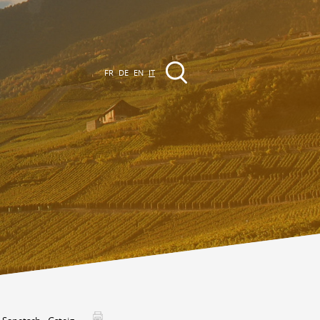
FR
DE
EN
IT
VENTI
a regione
Promenades
utte le manifestazioni
Club Vinum Montis
ctualités
oteaux du Soleil 2030
Assemblées générales & Statuts