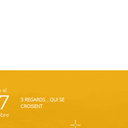
o al
7
3 REGARDS... QUI SE
CROISENT
obre