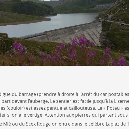
digue du barrage (prendre à droite à l’arrêt du car postal) e
part devant l’auberge. Le sentier est facile jusqu’à la Lizerne
s (couloir) est assez pentue et caillouteuse. Le « Poteu » e
ter si on a le vertige. Attention aux pierres qui partent sous 
de Mié ou du Scex Rouge on entre dans le célèbre Lapiaz de T