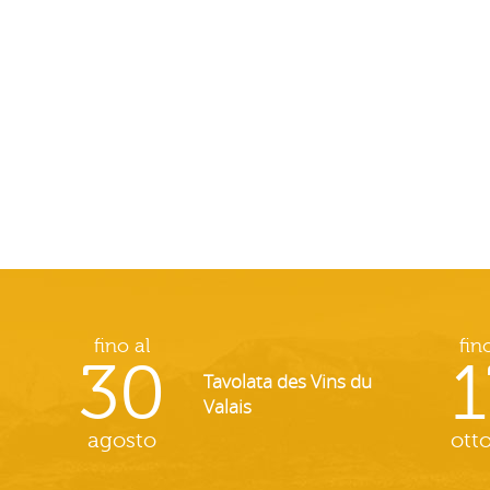
fino al
fin
30
1
Tavolata des Vins du
Valais
agosto
ott