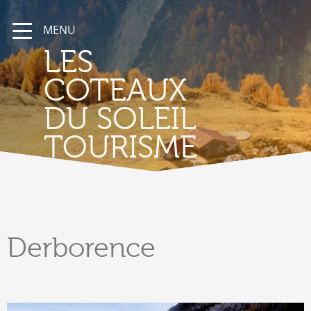
MENU
LES
COTEAUX
DU SOLEIL
TOURISME
Derborence