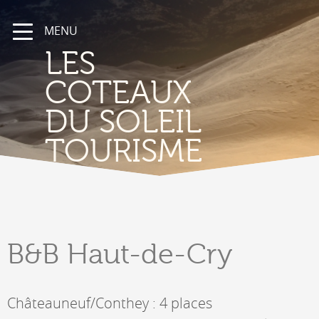
MENU
LES
COTEAUX
DU SOLEIL
TOURISME
B&B
Haut-de-Cry
Châteauneuf/Conthey : 4 places