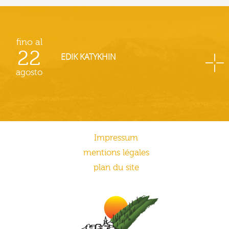
fino al
22
EDIK KATYKHIN
agosto
Impressum
mentions légales
plan du site