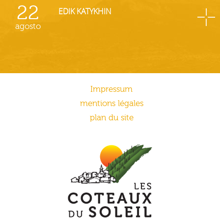
22
EDIK KATYKHIN
agosto
Impressum
mentions légales
plan du site