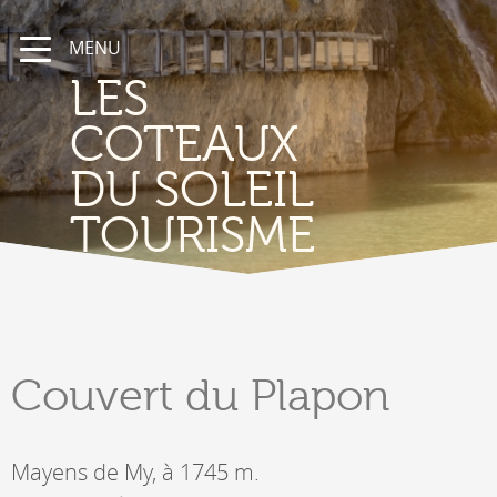
MENU
LES
COTEAUX
DU SOLEIL
TOURISME
Couvert
du Plapon
Mayens de My, à 1745 m.