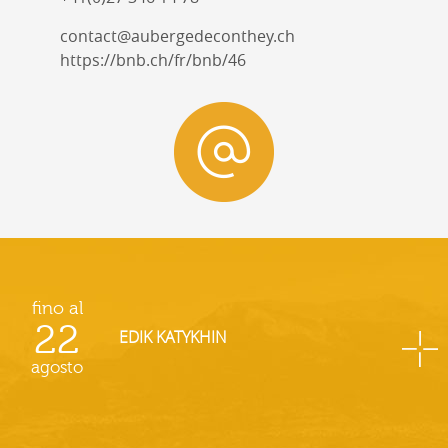
contact@aubergedeconthey.ch
https://bnb.ch/fr/bnb/46
fino al
22
EDIK KATYKHIN
agosto