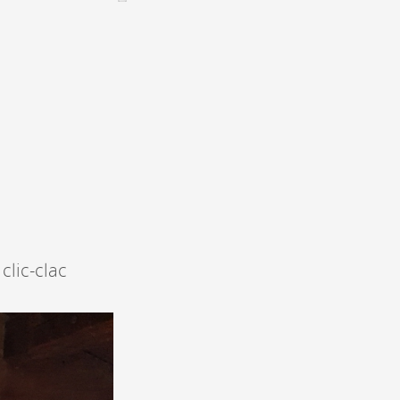
CONTACT &
NEWSLETTER
ontatti
Annunciare una manifestazione
nnoncer une nouvelle société
ire et/ou s'inscrire à la newsletter
igurer sur notre newsletter
oîtes à idées
lic-clac