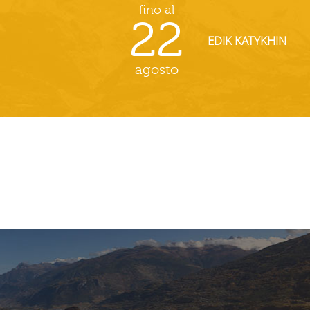
fino al
22
EDIK KATYKHIN
agosto