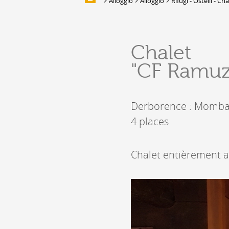
Alloggio
Alloggio
Rifugi - Ostelli - C
ALLOGGIO
Alloggio
Chalet
Location de salles et de couverts
"CF Ramuz"
Bars, Cafés, Restaurants &
Traiteurs
Caves
Derborence : Momba
Caveaux de dégustation
4 places
Chalet entièrement a