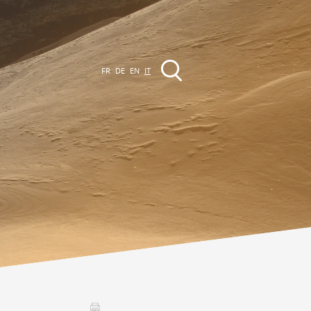
FR
DE
EN
IT
VENTI
a regione
Promenades
utte le manifestazioni
Club Vinum Montis
ctualités
oteaux du Soleil 2030
Assemblées générales & Statuts