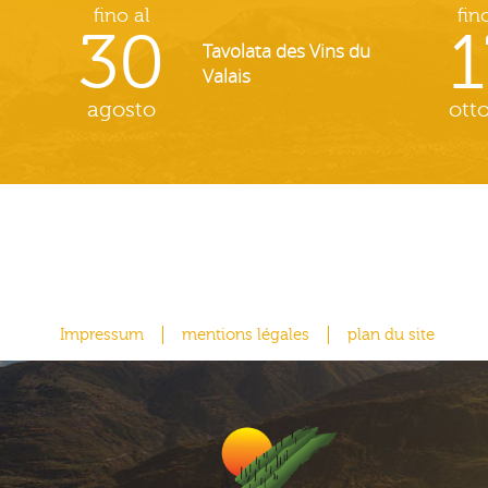
fino al
fin
30
1
Tavolata des Vins du
Valais
agosto
ott
Impressum
mentions légales
plan du site