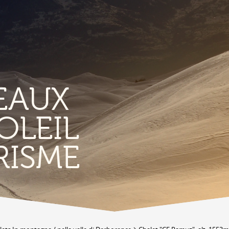
EAUX
OLEIL
TERRITORIO
E
RISME
Vigneti
L
Produits et magasins du terroir
Borgo di Conthey
T
Le chiese
Vestiges gallo-romains d'Ardon
A
Costruzioni antiche
C
Lieux-dits à Conthey