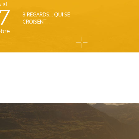
o al
7
3 REGARDS... QUI SE
CROISENT
obre