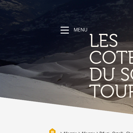
MENU
LES
COT
DU S
NATURA
TOU
La regione
Sentieri escursionistici e sportivi
Vallese a bici
Montagna
I bisses
Biotopi
Galleria fotografica