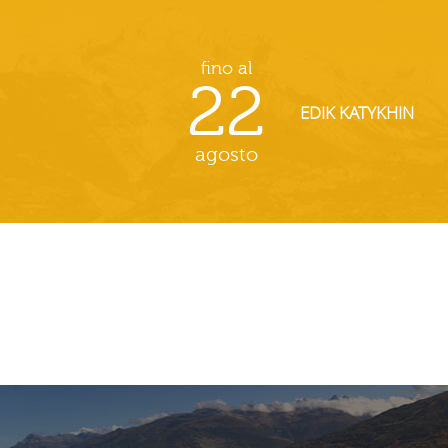
fino al
22
EDIK KATYKHIN
agosto