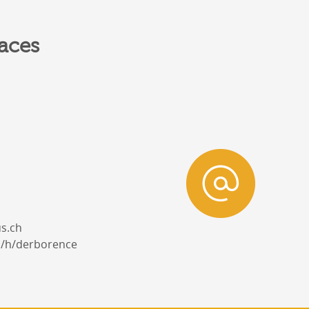
aces
s.ch
m/h/derborence