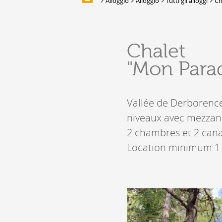
Alloggio
Alloggio
Tutti gli alloggi
Ch
ALLOGGIO
Alloggio
Chalet
Location de salles et de couverts
"Mon Parad
Bars, Cafés, Restaurants &
Traiteurs
Caves
Vallée de Derborence
Caveaux de dégustation
niveaux avec mezzan
2 chambres et 2 canap
Location minimum 1