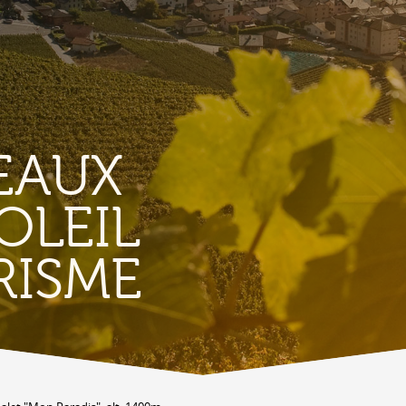
EAUX
OLEIL
TERRITORIO
E
RISME
Vigneti
L
Produits et magasins du terroir
Borgo di Conthey
T
Le chiese
Vestiges gallo-romains d'Ardon
A
Costruzioni antiche
C
Lieux-dits à Conthey