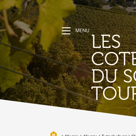
MENU
LES
COT
DU S
NATURA
TOU
La regione
Sentieri escursionistici e sportivi
Vallese a bici
Montagna
I bisses
Biotopi
Galleria fotografica