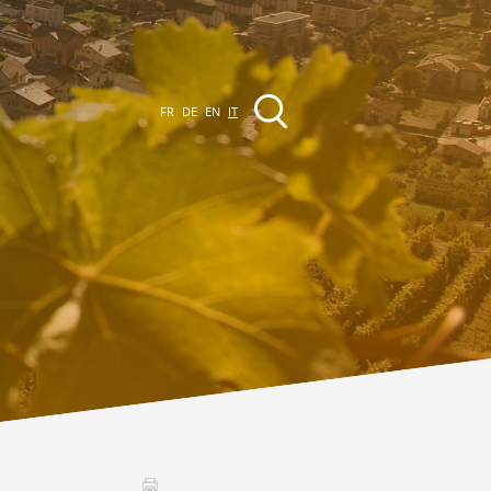
FR
DE
EN
IT
VENTI
a regione
Promenades
utte le manifestazioni
Club Vinum Montis
ctualités
oteaux du Soleil 2030
Assemblées générales & Statuts