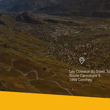
Les Coteaux du Soleil T
Route Cantonale 5
1964
Conthey