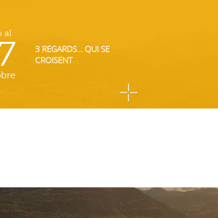
o al
7
3 REGARDS... QUI SE
CROISENT
obre