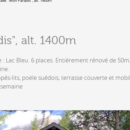
alet "Mon Paradis", alt. 1400m
DERBORENCE
Présentation & vidéos
Géologie, faune et flore
C
is", alt. 1400m
Randonnées
Histoire et légendes
A
Mayens et alpages
L
 : Lac Bleu. 6 places. Entièrement rénové de 50m
Hébergement
F
Accès
B
ine.
és-lits, poële suédois, terrasse couverte et mobil
 semaine