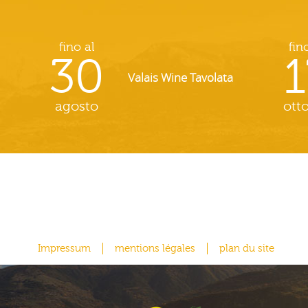
fino al
fin
30
1
Valais Wine Tavolata
agosto
ott
Impressum
mentions légales
plan du site