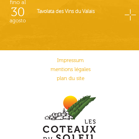
fino al
30
Tavolata des Vins du Valais
agosto
Impressum
mentions légales
plan du site