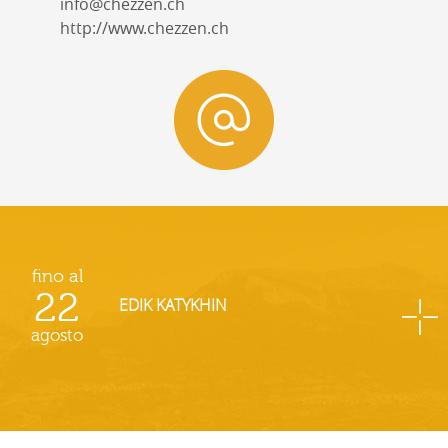
info@chezzen.ch
http://www.chezzen.ch
fino al
22
EDIK KATYKHIN
agosto