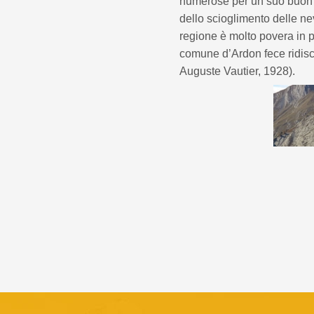
numerose per un suo buon f
dello scioglimento delle ne
regione è molto povera in pr
comune d’Ardon fece ridisce
Auguste Vautier, 1928).