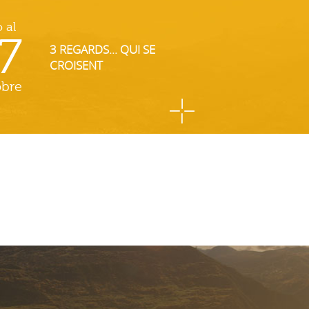
o al
7
3 REGARDS... QUI SE
CROISENT
obre