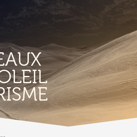
EAUX
OLEIL
TERRITORIO
E
RISME
Vigneti
L
Produits et magasins du terroir
Borgo di Conthey
T
Le chiese
Vestiges gallo-romains d'Ardon
A
Costruzioni antiche
C
Lieux-dits à Conthey