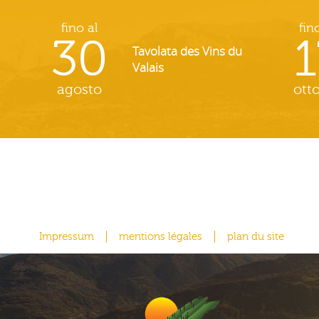
fino al
fin
30
1
Tavolata des Vins du
Valais
agosto
ott
Impressum
mentions légales
plan du site