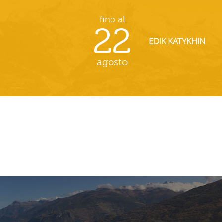
fino al
22
EDIK KATYKHIN
agosto