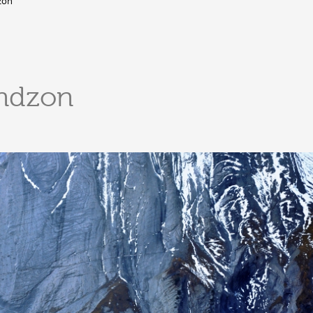
dzon
DERBORENCE
Présentation & vidéos
Géologie, faune et flore
C
indzon
Randonnées
Histoire et légendes
A
Mayens et alpages
L
Hébergement
F
Accès
B