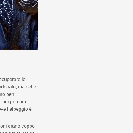
recuperare le
andonato, ma delle
ono ben
, poi percorre
ove l’alpeggio è
ioni erano troppo