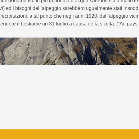
unzionamento. In più la portata d’acqua sarebbe stata molto ir
vi) ed i bisogni dell’alpeggio sarebbero ugualmente stati insoddi
ecipitazioni, a tal punto che negli anni 1920, dall’alpeggio vicin
ndere il bestiame un 31 luglio a causa della siccità.
(“Au pays