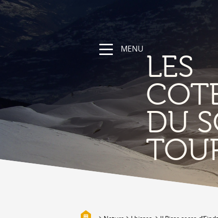
MENU
LES
COT
DU S
NATURA
TOU
La regione
Sentieri escursionistici e sportivi
Vallese a bici
Montagna
I bisses
Biotopi
Galleria fotografica