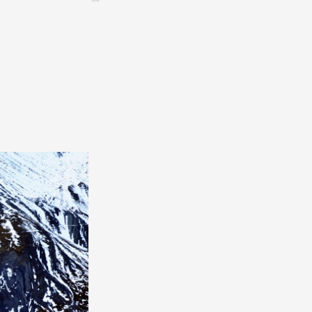
CONTACT &
NEWSLETTER
ontatti
Annunciare una manifestazione
nnoncer une nouvelle société
ire et/ou s'inscrire à la newsletter
igurer sur notre newsletter
oîtes à idées