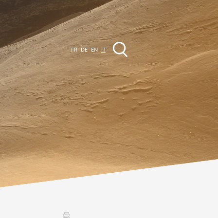
FR
DE
EN
IT
VENTI
a regione
Promenades
utte le manifestazioni
Club Vinum Montis
ctualités
oteaux du Soleil 2030
Assemblées générales & Statuts