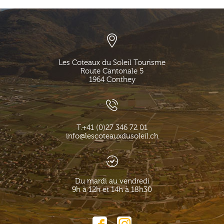
Les Coteaux du Soleil Tourisme
Route Cantonale 5
1964
Conthey
T.
+41 (0)27 346 72 01
info@lescoteauxdusoleil.ch
Du mardi au vendredi
9h à 12h et 14h à 18h30