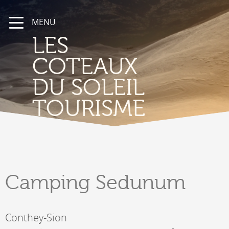
MENU
LES
COTEAUX
DU SOLEIL
TOURISME
Camping
Sedunum
Conthey-Sion