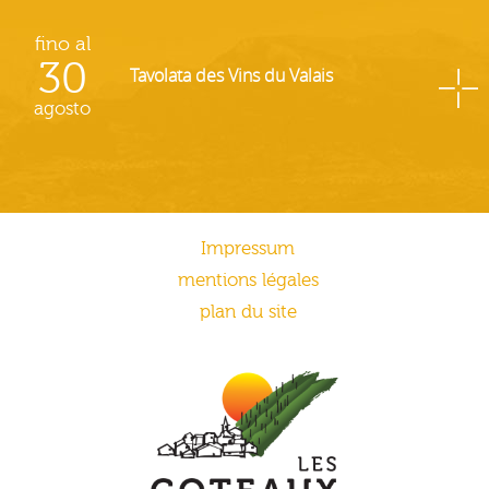
fino al
30
Tavolata des Vins du Valais
agosto
Impressum
mentions légales
plan du site