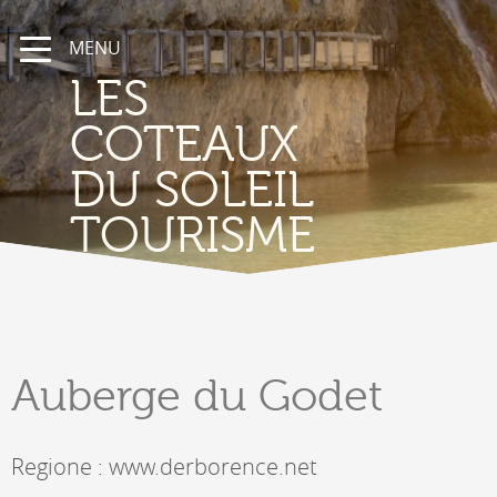
MENU
LES
COTEAUX
DU SOLEIL
TOURISME
Auberge
du Godet
Regione : www.derborence.net