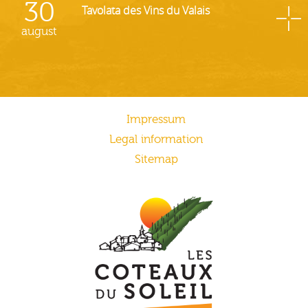
30
Tavolata des Vins du Valais
august
Impressum
Legal information
Sitemap