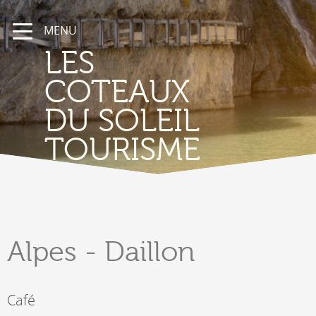
MENU
LES
COTEAUX
DU SOLEIL
TOURISME
Alpes
- Daillon
Café