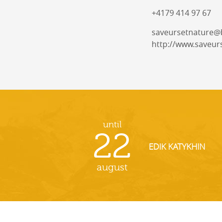
+4179 414 97 67
saveursetnature@
http://www.saveur
until
22
EDIK KATYKHIN
august