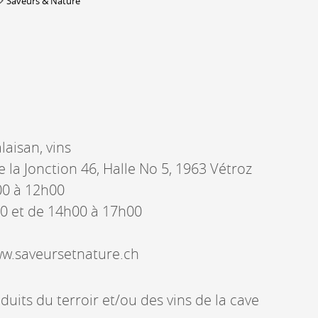
Saveurs & Nature
DERBORENCE
Présentation & vidéos
Géologie, faune et flore
Randonnées
Histoire et légendes
A
laisan, vins
Mayens et alpages
L
Hébergement
e la Jonction 46, Halle No 5, 1963 Vétroz
F
Accès
B
00 à 12h00
0 et de 14h00 à 17h00
www.saveursetnature.ch
uits du terroir et/ou des vins de la cave