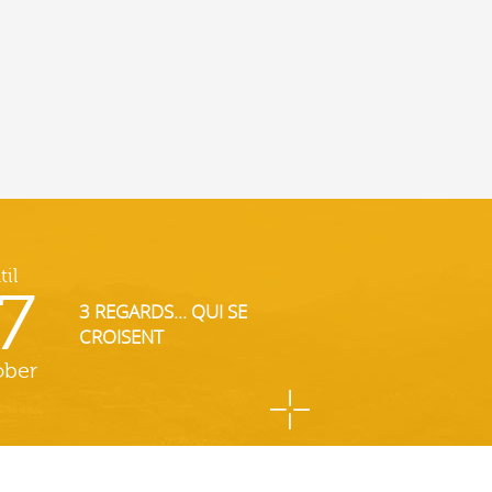
til
7
3 REGARDS... QUI SE
CROISENT
ober