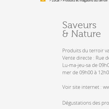
Local
Produits et magasins du terroir
Galleries of images
EAT & SLEEP
Saveurs
Accommodation
& Nature
Location de salles et de couverts
Bars, Cafés, Restaurants &
Traiteurs
Produits du terroir va
Caves
Caveaux de dégustation
Vente directe : Rue d
Lu-ma-jeu-sa de 09h
mer de 09h00 à 12h0
Voir site internet : 
Dégustations des prod