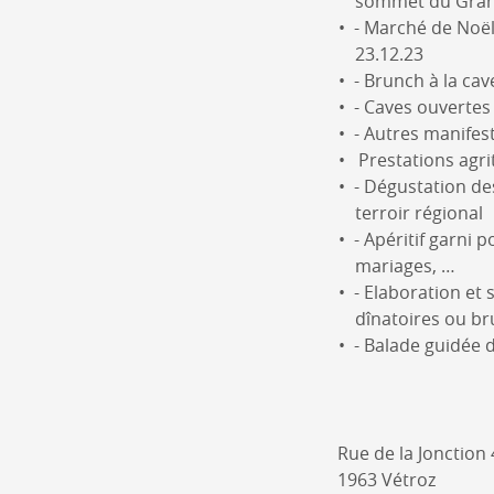
sommet du Gran
- Marché de Noël
23.12.23
- Brunch à la cav
- Caves ouvertes
- Autres manifest
Prestations agrit
- Dégustation de
terroir régional
- Apéritif garni 
mariages, …
- Elaboration et 
dînatoires ou b
- Balade guidée 
Rue de la Jonction 
1963 Vétroz