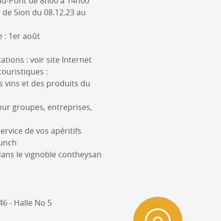
d-Pont de 8h00 à 14h00
 de Sion du 08.12.23 au
e : 1er août
ations : voir site Internet
ouristiques :
s vins et des produits du
pour groupes, entreprises,
service de vos apéritifs
runch
dans le vignoble contheysan
46 - Halle No 5