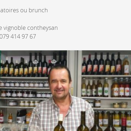
înatoires ou brunch
e vignoble contheysan
079 414 97 67