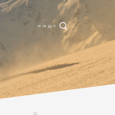
FR
DE
EN
IT
EVENTS
The region
Promenades
ll events
Club Vinum Montis
ctualités
oteaux du Soleil 2030
Assemblées générales & Statuts