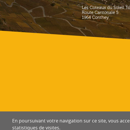
Les Coteaux du Soleil T
Route Cantonale 5
1964
Conthey
En poursuivant votre navigation sur ce site, vous accep
statistiques de visites.