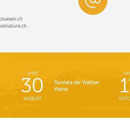
bluewin.ch
setnature.ch
until
un
30
1
Tavolata der Walliser
Weine
august
oct