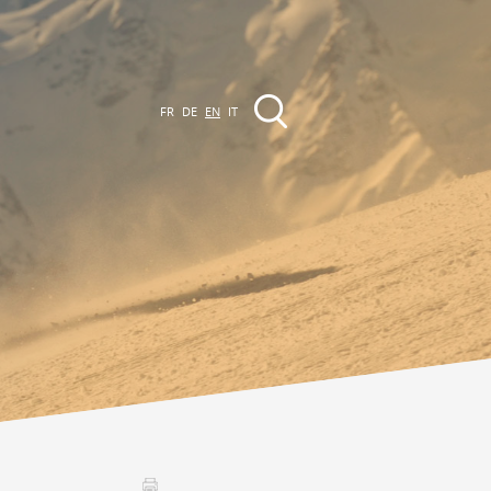
FR
DE
EN
IT
EVENTS
The region
Promenades
ll events
Club Vinum Montis
ctualités
oteaux du Soleil 2030
Assemblées générales & Statuts