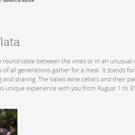
Saveurs & Nature
DERBORENCE
Présentation & vidéos
lata
Géologie, faune et flore
Randonnées
Histoire et légendes
A
ge round table between the vines or in an unusual
Mayens et alpages
L
of all generations gather for a meal. It stands for
Hébergement
F
Accès
ng and sharing. The Valais wine cellars and their p
B
is unique experience with you from August 1 to 31