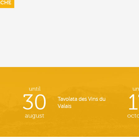
RCHE
until
un
30
1
Tavolata des Vins du
Valais
august
oct