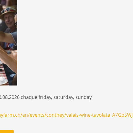
0.08.2026 chaque friday, saturday, sunday
yfarm.ch/en/events/conthey/valais-wine-tavolata_A7Gb5WJ