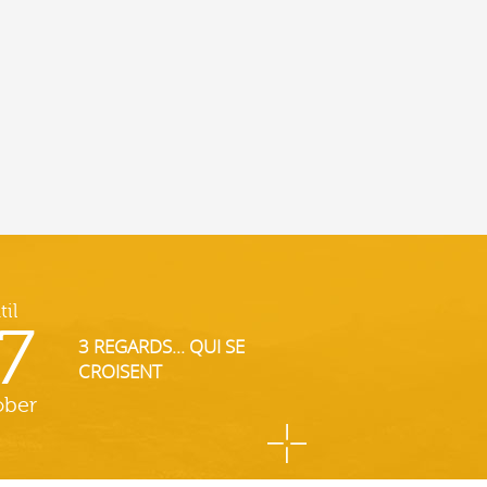
til
7
3 REGARDS... QUI SE
CROISENT
ober