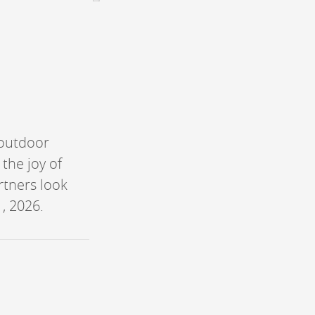
CONTACT &
NEWSLETTER
Contact
Announce an event
nnoncer une nouvelle société
 outdoor
ire et/ou s'inscrire à la newsletter
 the joy of
igurer sur notre newsletter
artners look
oîtes à idées
, 2026.