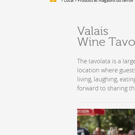
Local
Produits et magasins du terroir
Galleries of images
EAT & SLEEP
Valais
Accommodation
Wine Tavo
Location de salles et de couverts
Bars, Cafés, Restaurants &
Traiteurs
The tavolata is a lar
Caves
location where guests 
Caveaux de dégustation
living, laughing, eati
forward to sharing th