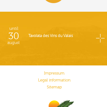
until
30
Tavolata des Vins du Valais
august
Impressum
Legal information
Sitemap