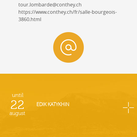
tour.lombarde@conthey.ch
https://www.conthey.ch/fr/salle-bourgeois-
3860.html
until
22
EDIK KATYKHIN
august