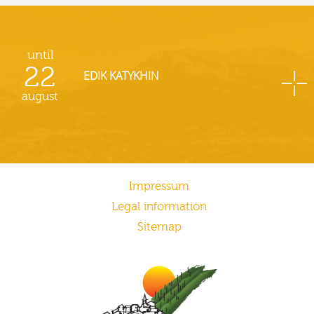
until
22
EDIK KATYKHIN
august
Impressum
Legal information
Sitemap