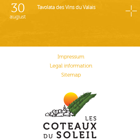
30
Tavolata des Vins du Valais
august
Impressum
Legal information
Sitemap