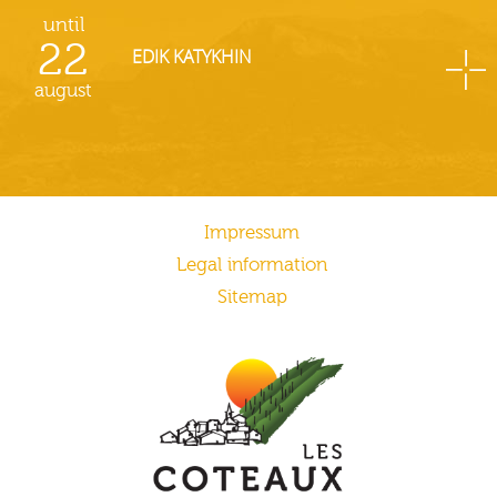
until
22
EDIK KATYKHIN
august
Impressum
Legal information
Sitemap