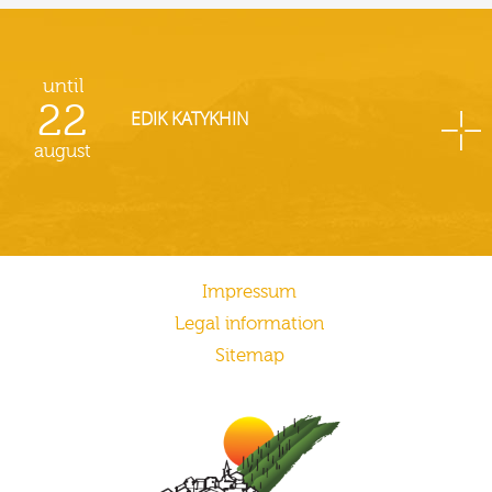
until
22
EDIK KATYKHIN
august
Impressum
Legal information
Sitemap