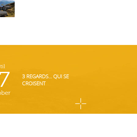
til
7
3 REGARDS... QUI SE
CROISENT
ober