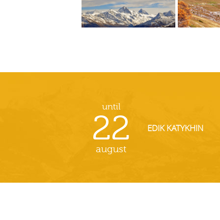
until
22
EDIK KATYKHIN
august