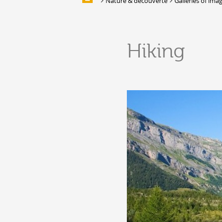
Nature & découverte
Galleries of ima
Galleries of images
EAT & SLEEP
Hiking
Accommodation
Location de salles et de couverts
Bars, Cafés, Restaurants &
Traiteurs
Caves
Caveaux de dégustation