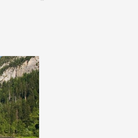
CONTACT &
NEWSLETTER
Contact
Announce an event
nnoncer une nouvelle société
ire et/ou s'inscrire à la newsletter
igurer sur notre newsletter
oîtes à idées