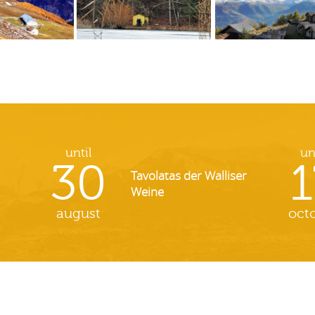
until
un
30
1
Tavolatas der Walliser
Weine
august
oct