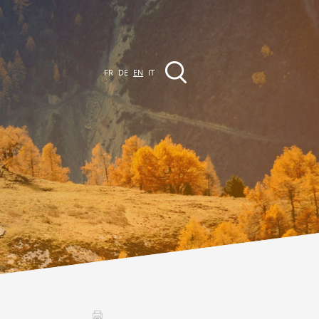
FR
DE
EN
IT
EVENTS
The region
Promenades
ll events
Club Vinum Montis
ctualités
oteaux du Soleil 2030
Assemblées générales & Statuts