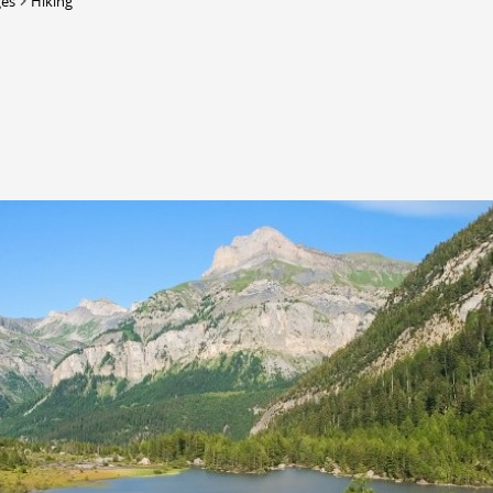
ges
Hiking
DERBORENCE
Présentation & vidéos
Géologie, faune et flore
Randonnées
Histoire et légendes
A
Mayens et alpages
L
Hébergement
F
Accès
B