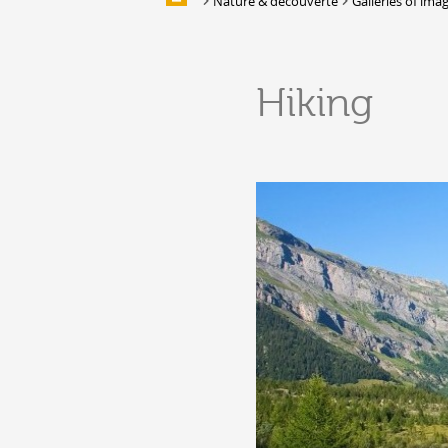
Nature & découverte
Galleries of ima
Galleries of images
EAT & SLEEP
Hiking
Accommodation
Location de salles et de couverts
Bars, Cafés, Restaurants &
Traiteurs
Caves
Caveaux de dégustation