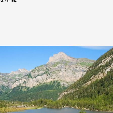
ges
Hiking
DERBORENCE
Présentation & vidéos
Géologie, faune et flore
Randonnées
Histoire et légendes
A
Mayens et alpages
L
Hébergement
F
Accès
B