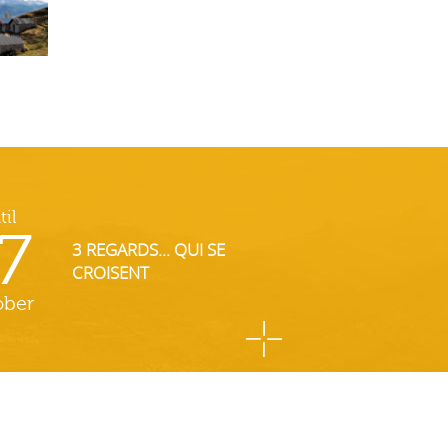
til
7
3 REGARDS... QUI SE
CROISENT
ober