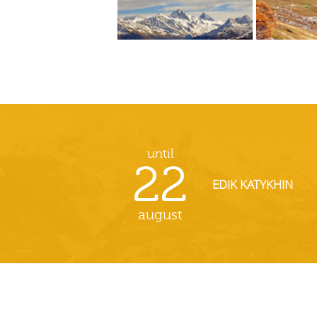
until
22
EDIK KATYKHIN
august