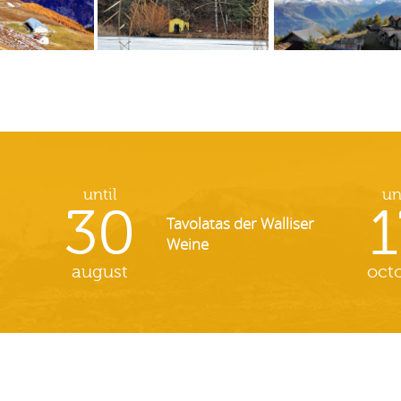
until
un
30
1
Tavolatas der Walliser
Weine
august
oct