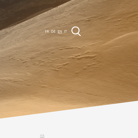
FR
DE
EN
IT
EVENTS
The region
Promenades
ll events
Club Vinum Montis
ctualités
oteaux du Soleil 2030
Assemblées générales & Statuts