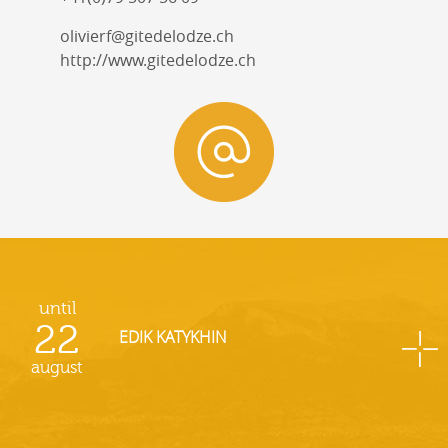
olivierf@gitedelodze.ch
http://www.gitedelodze.ch
until
22
EDIK KATYKHIN
august