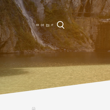
FR
DE
EN
IT
EVENTS
The region
Promenades
ll events
Club Vinum Montis
ctualités
oteaux du Soleil 2030
Assemblées générales & Statuts