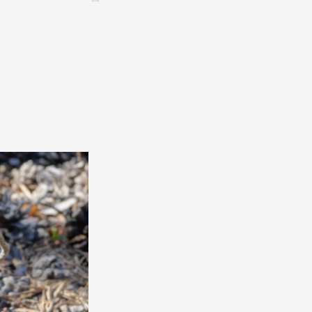
CONTACT &
NEWSLETTER
Contact
Announce an event
nnoncer une nouvelle société
ire et/ou s'inscrire à la newsletter
igurer sur notre newsletter
oîtes à idées