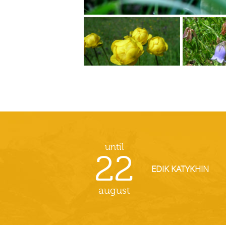
until
22
EDIK KATYKHIN
august