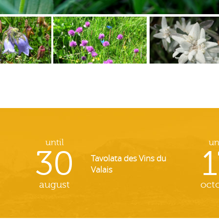
until
un
30
1
Tavolata des Vins du
Valais
august
oct