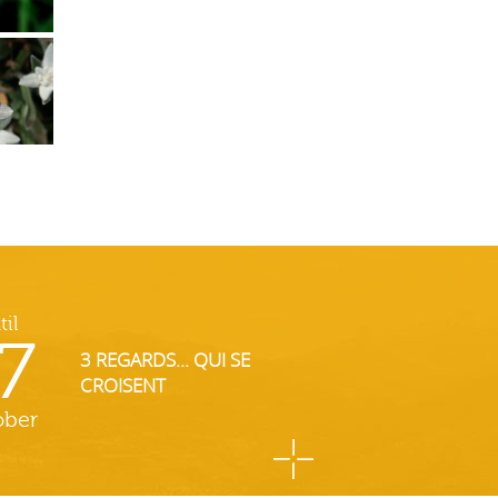
til
7
3 REGARDS... QUI SE
CROISENT
ober