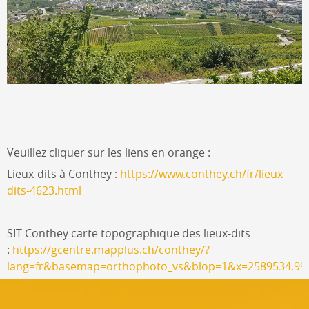
Veuillez cliquer sur les liens en orange :
Lieux-dits à Conthey :
https://www.conthey.ch/fr/lieux-
dits-4623.html
SIT Conthey carte topographique des lieux-dits
:
https://gcentre.mapplus.ch/conthey/?
lang=fr&basemap=orthophoto_vs&blop=1&x=2589534.990