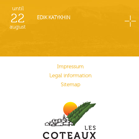
until
22
EDIK KATYKHIN
august
Impressum
Legal information
Sitemap