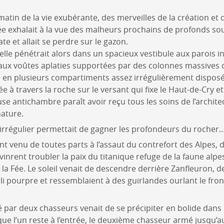
matin de la vie exubérante, des merveilles de la création et
 fée exhalait à la vue des malheurs prochains de profonds so
ate et allait se perdre sur le gazon.
elle pénétrait alors dans un spacieux vestibule aux parois i
ux voûtes aplaties supportées par des colonnes massives d
en plusieurs compartiments assez irrégulièrement disposés
 à travers la roche sur le versant qui fixe le Haut-de-Cry et
use antichambre paraît avoir reçu tous les soins de l’archit
nature.
t irrégulier permettait de gagner les profondeurs du rocher
ant venu de toutes parts à l’assaut du contrefort des Alpes, 
inrent troubler la paix du titanique refuge de la faune alpe
e la Fée. Le soleil venait de descendre derrière Zanfleuron, 
li pourpre et ressemblaient à des guirlandes ourlant le fro
 par deux chasseurs venait de se précipiter en bolide dans l
 que l’un reste à l’entrée, le deuxième chasseur armé jusqu’