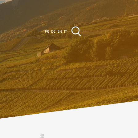
FR
DE
EN
IT
EVENTS
The region
Promenades
ll events
Club Vinum Montis
ctualités
oteaux du Soleil 2030
Assemblées générales & Statuts