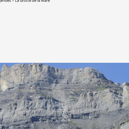
gendes
La Grotte de la Mare
DERBORENCE
Présentation & vidéos
Géologie, faune et flore
Randonnées
Histoire et légendes
A
Mayens et alpages
L
Hébergement
F
Accès
B