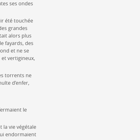
outes ses ondes
oir été touchée
 des grandes
ait alors plus
de fayards, des
Gond et ne se
et vertigineux,
les torrents ne
ulte d’enfer,
fermaient le
la vie végétale
 qui endormaient