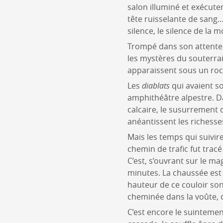
salon illuminé et exécute
tête ruisselante de sang…
silence, le silence de la m
Trompé dans son attente, 
les mystères du souterra
apparaissent sous un roch
Les
diablats
qui avaient so
amphithéâtre alpestre. D
calcaire, le susurrement
anéantissent les richesse
Mais les temps qui suivi
chemin de trafic fut tracé
C’est, s’ouvrant sur le ma
minutes. La chaussée est 
hauteur de ce couloir sont
cheminée dans la voûte, 
C’est encore le suinteme