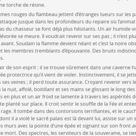
une torche de résine.
ammes rouges du flambeau jettent d’étranges lueurs sur les p
l’attaque jusque dans les profondeurs du repaire où l’animal 
pas du chasseur se font déjà plus hésitants. Un air humide vi
évorée se meure. Il voudrait revenir sur ses pas ; il n’est p
lus avant. Soudain la flamme devient néant et c’est la noire o
et les membres tremblants d’épouvante. Des bruits indistin
s.
ir de son esprit : il se trouve sûrement dans une caverne ha
ée protectrice qu’il vient de violer. Instinctivement, il se jett
ses veines ; il perd toute assurance. Croyant revenir vers le 
a nuit, affolé, boitillant et ses mains se glissant le long des
en plus et un air froid se lamente à travers les aspérités d
planté sur place. Il croit sentir le souffle de la Fée et ente
e rage. Il tombe dans des contorsions terrifiantes, et le ca
nt il a violé le sacré palais est là devant lui, assise sur un s
les murs avec la pointe d’une épée et signant sur son front a
e mort. Des spectres, les serviteurs de la souveraine, se t