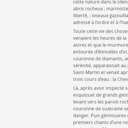
cette nature dans le silen
abris rocheux ; marmottes 
liberté, ; oiseaux gazouil
adressé à l’ordre et à l’h
Toute cette vie des chose
venaient les heures de la 
astres et que le murmure 
entourée d’étincelles d’o
couronne de diamants, au
sérénité, apparaissait au 
Saint-Martin et venait apr
trois cours d’eau : la Che
Là, après avoir inspecté 
esquissait de grands ges
levant vers les parois ro
couronne de suzeraine se
danger. Puis gémissante e
premiers chants d’une nou