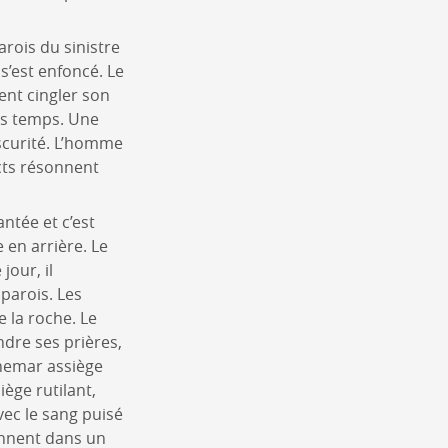
arois du sinistre
s’est enfoncé. Le
ent cingler son
lus temps. Une
bscurité. L’homme
cts résonnent
ntée et c’est
e en arrière. Le
jour, il
 parois. Les
e la roche. Le
ndre ses prières,
uchemar assiège
iège rutilant,
vec le sang puisé
iennent dans un