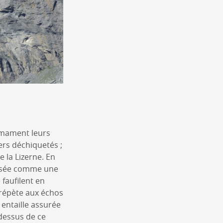
irmament leurs
ers déchiquetés ;
 la Lizerne. En
posée comme une
 faufilent en
 répète aux échos
 entaille assurée
-dessus de ce