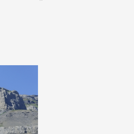
CONTACT &
NEWSLETTER
Contact
Announce an event
nnoncer une nouvelle société
ire et/ou s'inscrire à la newsletter
igurer sur notre newsletter
oîtes à idées