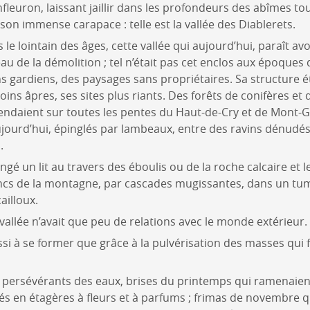
anfleuron, laissant jaillir dans les profondeurs des abîmes t
 son immense carapace : telle est la vallée des Diablerets.
s le lointain des âges, cette vallée qui aujourd’hui, paraît av
au de la démolition ; tel n’était pas cet enclos aux époques
s gardiens, des paysages sans propriétaires. Sa structure ét
ins âpres, ses sites plus riants. Des forêts de conifères et 
tendaient sur toutes les pentes du Haut-de-Cry et de Mont-
ourd’hui, épinglés par lambeaux, entre des ravins dénudés 
.
rongé un lit au travers des éboulis ou de la roche calcaire et 
ncs de la montagne, par cascades mugissantes, dans un tum
ailloux.
 vallée n’avait que peu de relations avec le monde extérieur.
ussi à se former que grâce à la pulvérisation des masses qui 
rsévérants des eaux, brises du printemps qui ramenaient 
sés en étagères à fleurs et à parfums ; frimas de novembre