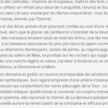
ce des solitudes ; chamois en troupeaux, maîtres des bois, de
sifflant un refrain plus doux de tranquillité; renards et fou
lant dans cet azur inviolé par les flèches meurtrières : tout 
armonie, donnés par l’Eternel.
s et des êtres animés était pourtant confiée au soin d’une 
nuit, alors que le glacier de Zanfleuron s’inondait de la dou
des ruisseaux tenaient seuls en éveil les échos, une fée me
r, à la chevelure abondante du plus joli nacre du Japon sur
x vêtements flamboyants, semés de perles, au regard augus
pied du vallon de Miex, se profilait sur les rochers qui supp
ès une marche légère et calme, s’arrêter à l’endroit où se r
villence, la Derbonne et la Mare.
son domaine et goûté un sourire incomparable de satisfactio
tes symboliques. Son regard empreint d’une amère tristesse 
cheuses qui surplombent les riants pâturages de la Tour ; sa
mblait indiquer qu’elle tenait à conserver un sceptre men
t plaintive, elle reprenait le chemin de sa demeure pendan
velle aurore la remerciaient de la constante et efficace pr