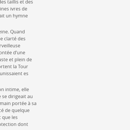
s taillis et des
ines ivres de
était un hymne
reine. Quand
ce clarté des
rveilleuse
montée d’une
te et plein de
ortent la Tour
éunissaient es
n intime, elle
se dirigeait au
 main portée à sa
acé de quelque
t que les
otection dont