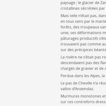
paysage ; le glacier de Z
cristallines sécrétées par
Mais telle n’était pas, dan
en tous sens par le marte
forêts, des troupeaux san
unie, ses déformations mo
pâturages productifs s’é
trouvaient pas comme auj
sur des précipices béants
La rivière ne s’était pas 
descendaient pas des fla
chargés de gravier et de c
Perdue dans les Alpes, la
Le pas de Cheville n’a ré
vallon d’Anzeindaz.
Murmures monotones et pe
sur ces contreforts dres