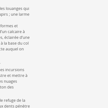
 des louanges qui
upirs ; une larme
nformes et
’un calcaire à
, éclairée d’une
 à la base du col
ecte auquel on
…
des incursions
stre et mettre à
des nuages
nton des
e refuge de la
aux dents pénètre