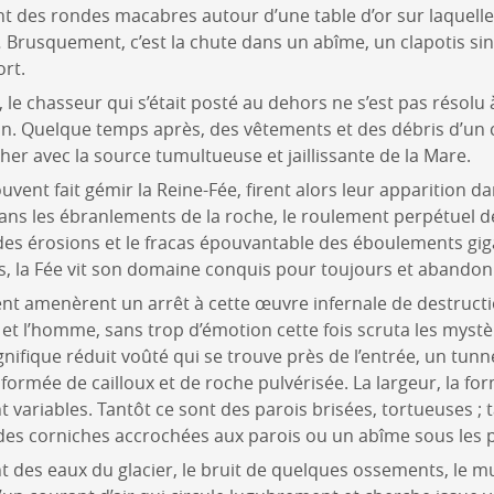
nt des rondes macabres autour d’une table d’or sur laquelle 
 Brusquement, c’est la chute dans un abîme, un clapotis sinis
ort.
le chasseur qui s’était posté au dehors ne s’est pas résolu 
in. Quelque temps après, des vêtements et des débris d’un 
er avec la source tumultueuse et jaillissante de la Mare.
uvent fait gémir la Reine-Fée, firent alors leur apparition da
ans les ébranlements de la roche, le roulement perpétuel d
 des érosions et le fracas épouvantable des éboulements gi
s, la Fée vit son domaine conquis pour toujours et abandonn
rent amenèrent un arrêt à cette œuvre infernale de destruc
 et l’homme, sans trop d’émotion cette fois scruta les mystè
gnifique réduit voûté qui se trouve près de l’entrée, un tunn
formée de cailloux et de roche pulvérisée. La largeur, la for
 variables. Tantôt ce sont des parois brisées, tortueuses ; t
des corniches accrochées aux parois ou un abîme sous les p
nt des eaux du glacier, le bruit de quelques ossements, le 