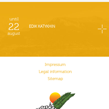
until
22
EDIK KATYKHIN
august
Impressum
Legal information
Sitemap