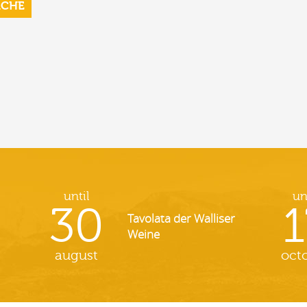
RCHE
until
un
30
1
Tavolata der Walliser
Weine
august
oct