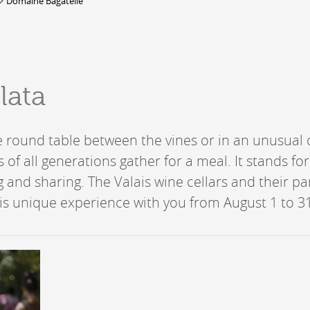
Domaine Bagatelle
DERBORENCE
Présentation & vidéos
lata
Géologie, faune et flore
Randonnées
Histoire et légendes
A
ge round table between the vines or in an unusual
Mayens et alpages
L
of all generations gather for a meal. It stands for
Hébergement
F
Accès
ng and sharing. The Valais wine cellars and their p
B
is unique experience with you from August 1 to 31