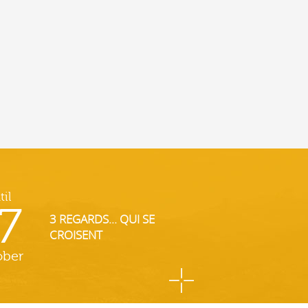
til
7
3 REGARDS... QUI SE
CROISENT
ober