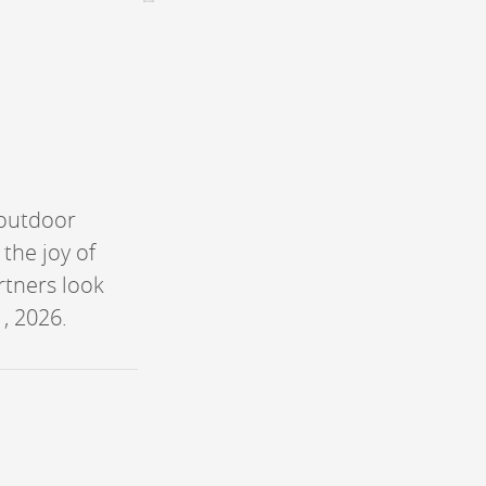
CONTACT &
NEWSLETTER
Contact
Announce an event
nnoncer une nouvelle société
 outdoor
ire et/ou s'inscrire à la newsletter
 the joy of
igurer sur notre newsletter
artners look
oîtes à idées
, 2026.