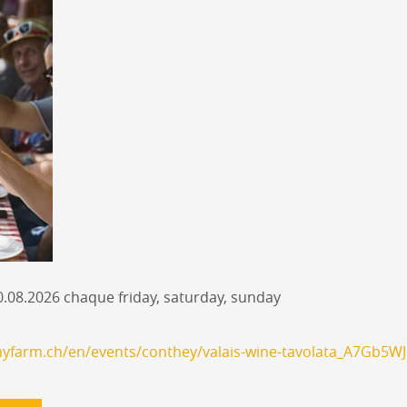
0.08.2026 chaque friday, saturday, sunday
yfarm.ch/en/events/conthey/valais-wine-tavolata_A7Gb5WJ