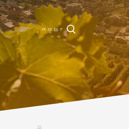
FR
DE
EN
IT
EVENTS
The region
Promenades
ll events
Club Vinum Montis
ctualités
oteaux du Soleil 2030
Assemblées générales & Statuts