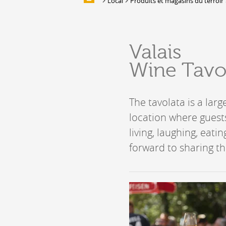
Local
Produits et magasins du terroir
Galleries of images
EAT & SLEEP
Valais
Accommodation
Wine Tavo
Location de salles et de couverts
Bars, Cafés, Restaurants &
Traiteurs
The tavolata is a lar
Caves
location where guests 
Caveaux de dégustation
living, laughing, eati
forward to sharing th