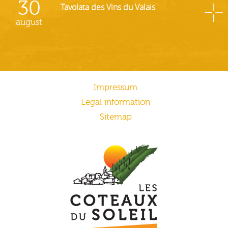
30
Tavolata des Vins du Valais
august
Impressum
Legal information
Sitemap