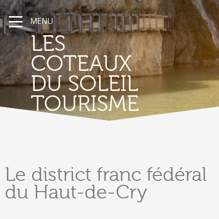
MENU
LES
COTEAUX
DU SOLEIL
TOURISME
Le district
franc fédéral
du Haut-de-Cry