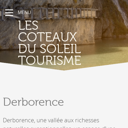
MENU
LES
COTEAUX
DU SOLEIL
TOURISME
Derborence
Derborence, une vallée aux richesses