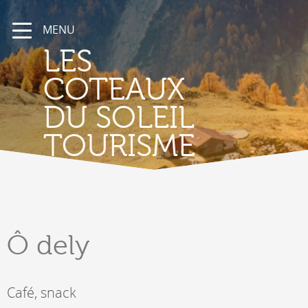
MENU
LES
COTEAUX
DU SOLEIL
TOURISME
Ô dely
Café, snack