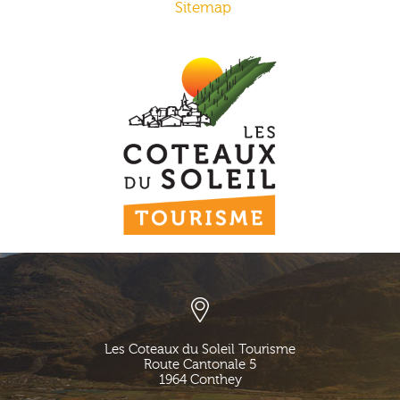
Sitemap
Les Coteaux du Soleil Tourisme
Route Cantonale 5
1964
Conthey