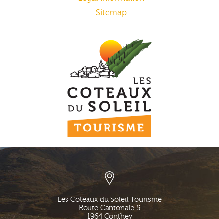
Sitemap
Les Coteaux du Soleil Tourisme
Route Cantonale 5
1964
Conthey