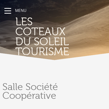
MENU
LES
COTEAUX
DU SOLEIL
TOURISME
Salle
Société
Coopérative