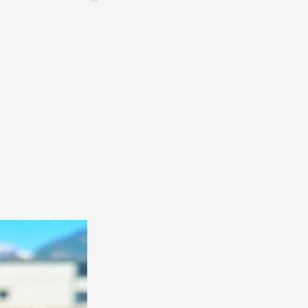
CONTACT &
NEWSLETTER
Contact
Announce an event
nnoncer une nouvelle société
ire et/ou s'inscrire à la newsletter
igurer sur notre newsletter
oîtes à idées