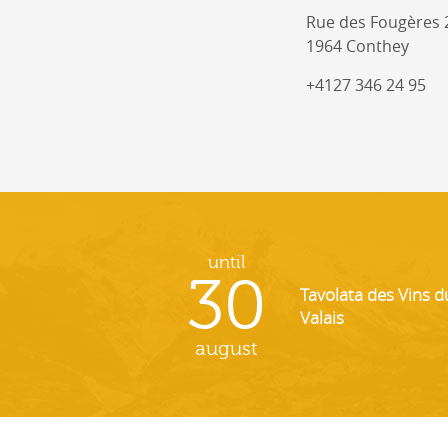
Rue des Fougères 
1964 Conthey
+4127 346 24 95
until
30
Tavolata des Vins d
Valais
august