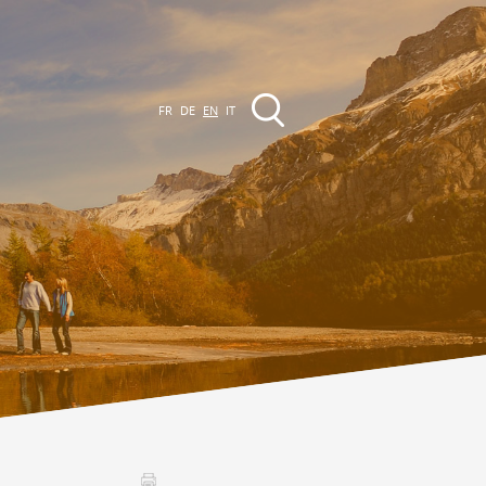
FR
DE
EN
IT
EVENTS
The region
Promenades
ll events
Club Vinum Montis
ctualités
oteaux du Soleil 2030
Assemblées générales & Statuts