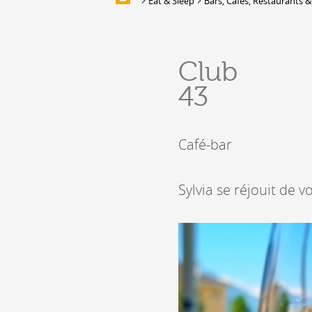
Eat & Sleep
Bars, Cafés, Restaurants &
Galleries of images
EAT & SLEEP
Club
Accommodation
43
Location de salles et de couverts
Bars, Cafés, Restaurants &
Traiteurs
Café-bar
Caves
Caveaux de dégustation
Sylvia se réjouit de vo