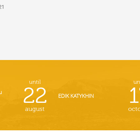
21
until
un
22
1
u
EDIK KATYKHIN
august
oct