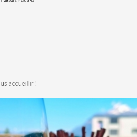
 Traiteurs
Club 43
DERBORENCE
Présentation & vidéos
Géologie, faune et flore
Randonnées
Histoire et légendes
A
Mayens et alpages
L
Hébergement
F
Accès
B
us accueillir !