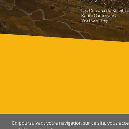
Les Coteaux du Soleil T
Route Cantonale 5
1964
Conthey
En poursuivant votre navigation sur ce site, vous accep