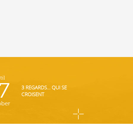
til
7
3 REGARDS... QUI SE
CROISENT
ober