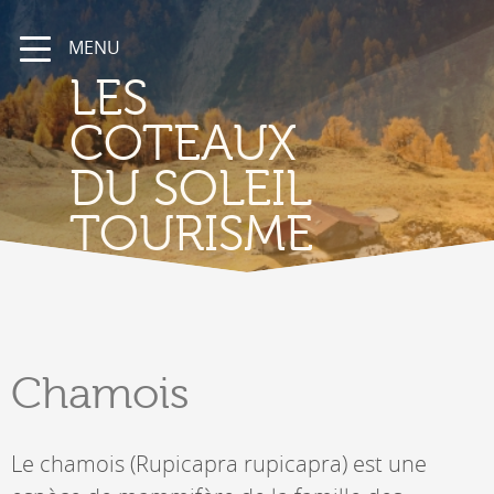
MENU
LES
COTEAUX
DU SOLEIL
TOURISME
Chamois
Le chamois (Rupicapra rupicapra) est une