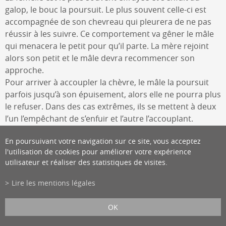
galop, le bouc la poursuit. Le plus souvent celle-ci est
accompagnée de son chevreau qui pleurera de ne pas
réussir à les suivre. Ce comportement va gêner le mâle
qui menacera le petit pour qu’il parte. La mère rejoint
alors son petit et le mâle devra recommencer son
approche.
Pour arriver à accoupler la chèvre, le mâle la poursuit
parfois jusqu’à son épuisement, alors elle ne pourra plus
le refuser. Dans des cas extrêmes, ils se mettent à deux
l’un l’empêchant de s’enfuir et l’autre l’accouplant.
Dès que celle-ci a accepté, le mâle abandonne son
En poursuivant votre navigation sur ce site, vous acceptez
attitude dominatrice et devient soumis : tête baissée,
l'utilisation de cookies pour améliorer votre expérience
crinière aplatie, menton levé, queue parfois relevée. Il
utilisateur et réaliser des statistiques de visites.
avance à pas saccadés en faisant deux pas rapides puis
un net arrêt, il lève le cou et la patte…et recommence
Lire les mentions légales
jusqu’à ce qu’elle soit convaincue. On reconnaît
l’acceptation de la femelle lorsqu’elle s’accroupit en
OK
penchant la tête en avant. Il arrive que certaines soient