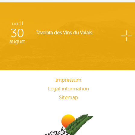
until
30
Tavolata des Vins du Valais
august
Impressum
Legal information
Sitemap