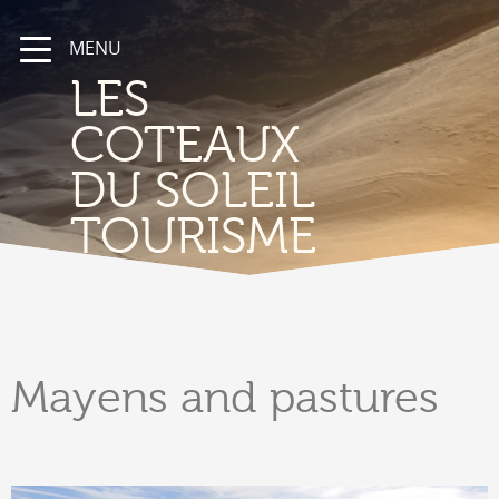
MENU
LES
COTEAUX
DU SOLEIL
TOURISME
Mayens
and pastures