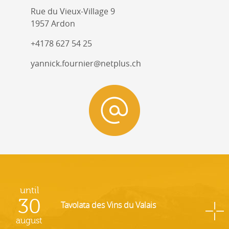
Rue du Vieux-Village 9
1957 Ardon
+4178 627 54 25
yannick.fournier@netplus.ch
until
30
Tavolata des Vins du Valais
august