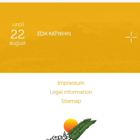
until
22
EDIK KATYKHIN
august
Impressum
Legal information
Sitemap