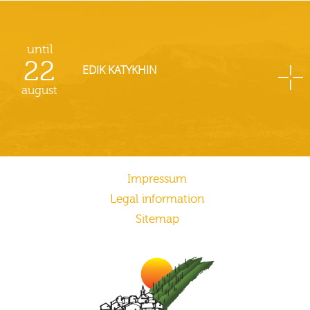
until
22
EDIK KATYKHIN
august
Impressum
Legal information
Sitemap