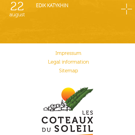
22
EDIK KATYKHIN
august
Impressum
Legal information
Sitemap