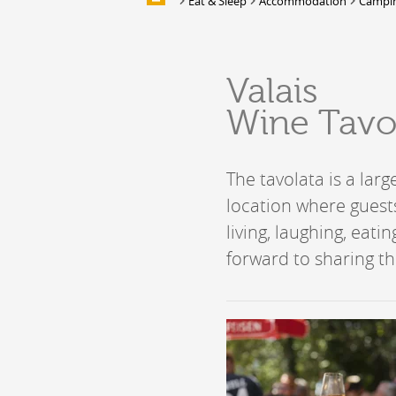
Eat & Sleep
Accommodation
Campin
Galleries of images
EAT & SLEEP
Valais
Accommodation
Wine Tavo
Location de salles et de couverts
Bars, Cafés, Restaurants &
Traiteurs
The tavolata is a lar
Caves
location where guests 
Caveaux de dégustation
living, laughing, eati
forward to sharing th