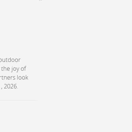
CONTACT &
NEWSLETTER
Contact
Announce an event
nnoncer une nouvelle société
 outdoor
ire et/ou s'inscrire à la newsletter
 the joy of
igurer sur notre newsletter
artners look
oîtes à idées
, 2026.