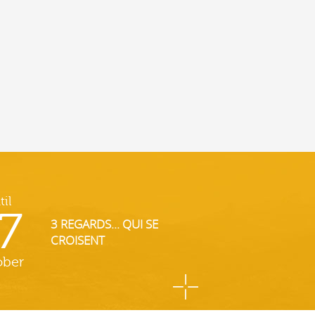
til
7
3 REGARDS... QUI SE
CROISENT
ober