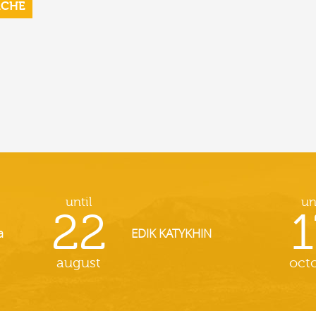
RCHE
until
un
22
1
a
EDIK KATYKHIN
august
oct