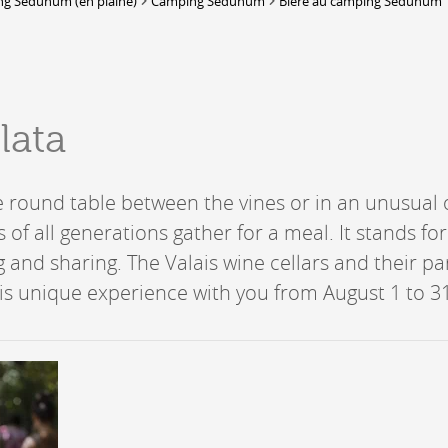
g Sedunum (en plaine)
Camping Sedunum
Bière au camping Sedunum
DERBORENCE
Présentation & vidéos
lata
Géologie, faune et flore
Randonnées
Histoire et légendes
A
ge round table between the vines or in an unusual
Mayens et alpages
L
of all generations gather for a meal. It stands for
Hébergement
F
Accès
ng and sharing. The Valais wine cellars and their p
B
is unique experience with you from August 1 to 31