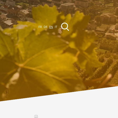
FR
DE
EN
IT
EVENTS
The region
Promenades
ll events
Club Vinum Montis
ctualités
oteaux du Soleil 2030
Assemblées générales & Statuts