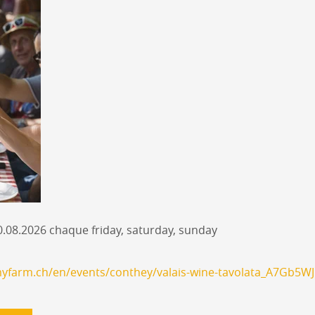
0.08.2026 chaque friday, saturday, sunday
yfarm.ch/en/events/conthey/valais-wine-tavolata_A7Gb5WJ