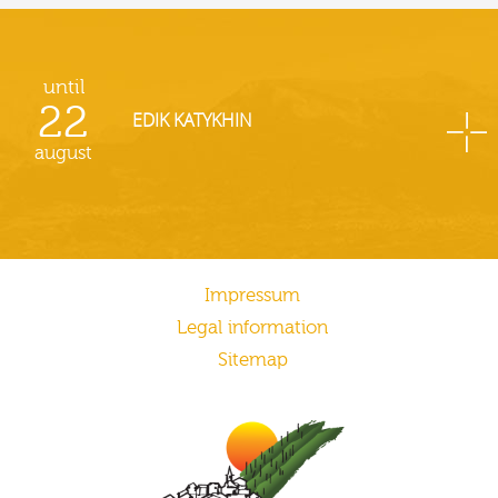
until
22
EDIK KATYKHIN
august
Impressum
Legal information
Sitemap