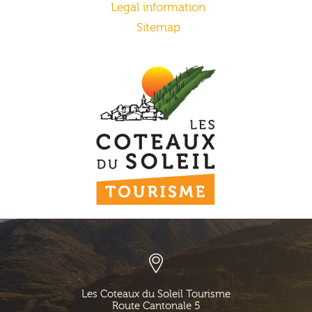
Legal information
Sitemap
Les Coteaux du Soleil Tourisme
Route Cantonale 5