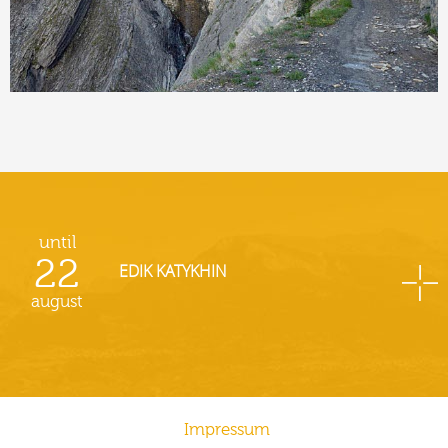
until
22
EDIK KATYKHIN
august
Impressum