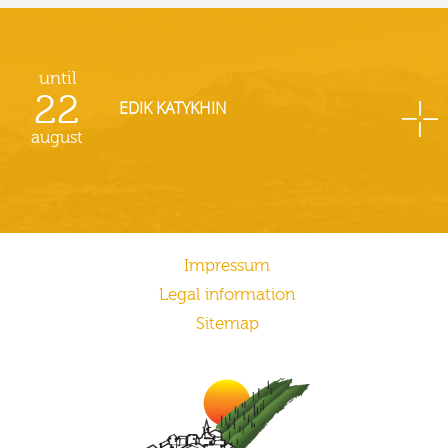
until
22
EDIK KATYKHIN
august
Impressum
Legal information
Sitemap