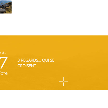
o al
7
3 REGARDS... QUI SE
CROISENT
obre