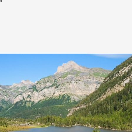
ni
DERBORENCE
Présentation & vidéos
Géologie, faune et flore
C
Randonnées
Histoire et légendes
A
Mayens et alpages
L
Hébergement
F
Accès
B