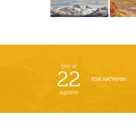
fino al
22
EDIK KATYKHIN
agosto