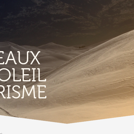
EAUX
OLEIL
TERRITORIO
E
RISME
Vigneti
L
Produits et magasins du terroir
Borgo di Conthey
T
Le chiese
Vestiges gallo-romains d'Ardon
A
Costruzioni antiche
C
Lieux-dits à Conthey