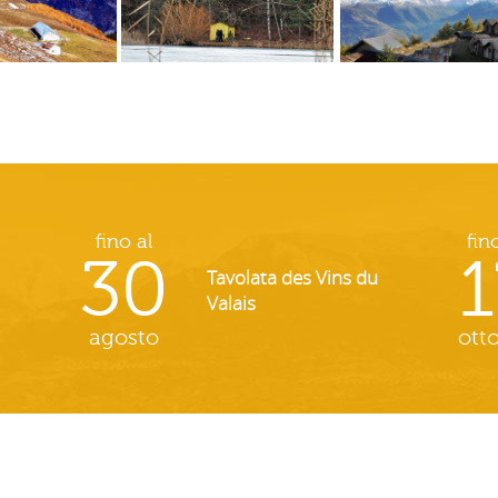
fino al
fin
30
1
Tavolata des Vins du
Valais
agosto
ott