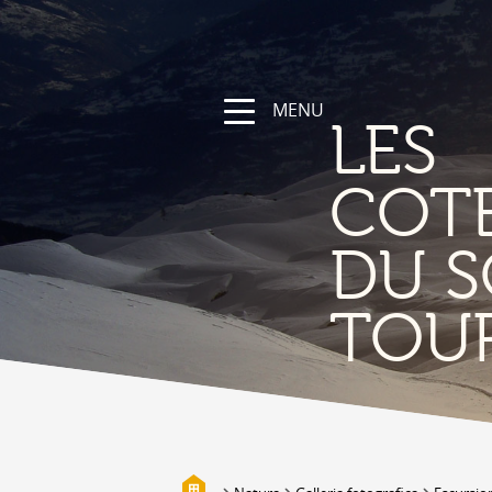
MENU
LES
COT
DU S
NATURA
TOU
La regione
Sentieri escursionistici e sportivi
Vallese a bici
Montagna
I bisses
Biotopi
Galleria fotografica