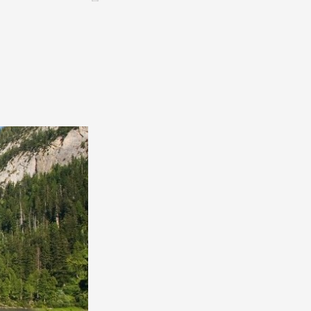
CONTACT &
NEWSLETTER
ontatti
Annunciare una manifestazione
nnoncer une nouvelle société
ire et/ou s'inscrire à la newsletter
igurer sur notre newsletter
oîtes à idées