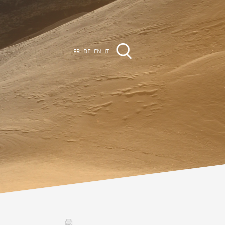
FR
DE
EN
IT
VENTI
a regione
Promenades
utte le manifestazioni
Club Vinum Montis
ctualités
oteaux du Soleil 2030
Assemblées générales & Statuts