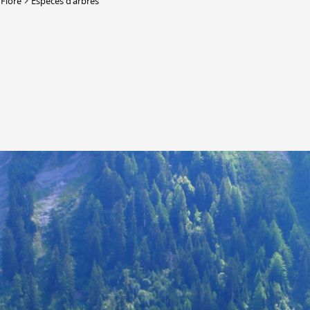
Flore
Espèces d'arbres
DERBORENCE
Présentation & vidéos
Géologie, faune et flore
C
Randonnées
Histoire et légendes
A
Mayens et alpages
L
Hébergement
F
Accès
B