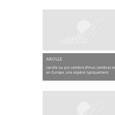
AROLLE
L’arolle ou pin cembro (Pinus cembra) es
en Europe, une espèce typiquement
subalpine. A l’exception de Pinus peuce,
c’est le seul pin à cinq aiguilles originair