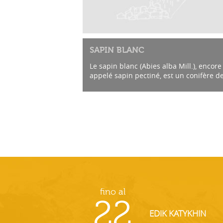
SAPIN BLANC
Le sapin blanc (Abies alba Mill.), encore
appelé sapin pectiné, est un conifère de
famille des Pinacées. C’est une essence
importante pour la foresterie en Europe
fino al
22
EDIK KATYKHIN