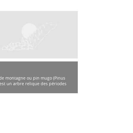
 de montagne ou pin mugo (Pinus
est un arbre relique des périodes
es n’habitant que les régions
neuses d’Europe. L’espèce est
ement...