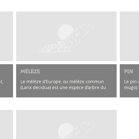
MÉLÈZE
PIN
t,
Le mélèze d’Europe, ou mélèze commun
Le pin
(Larix decidua) est une espèce d’arbre du
mugo) 
genre Larix et de la famille des Pinaceae. A
glacièr
e...
Derborence, on le trouve dans toute la...
montag
relativ