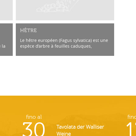
HÊTRE
Le hêtre européen (Fagus sylvatica) est une
 la
espèce d’arbre à feuilles caduques,
originaire d’Europe, de la famille des
.
Fagaceae qui comprend en outre le chêne
et le...
fino al
fin
30
1
Tavolata der Walliser
Weine