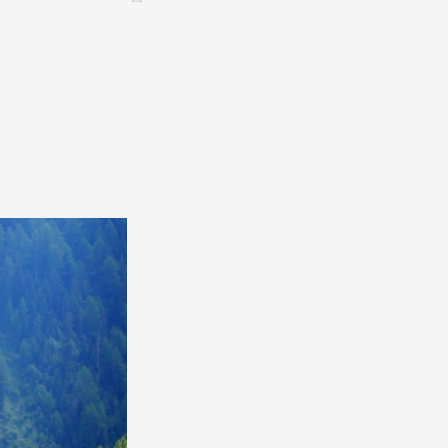
CONTACT &
NEWSLETTER
ontatti
Annunciare una manifestazione
nnoncer une nouvelle société
ire et/ou s'inscrire à la newsletter
igurer sur notre newsletter
oîtes à idées