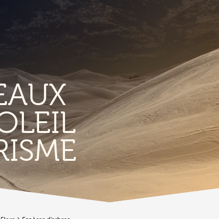
EAUX
OLEIL
TERRITORIO
E
RISME
Vigneti
L
Produits et magasins du terroir
Borgo di Conthey
T
Le chiese
Vestiges gallo-romains d'Ardon
A
Costruzioni antiche
C
Lieux-dits à Conthey