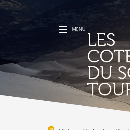
MENU
LES
COT
DU S
NATURA
TOU
La regione
Sentieri escursionistici e sportivi
Vallese a bici
Montagna
I bisses
Biotopi
Galleria fotografica