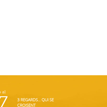
o al
7
3 REGARDS... QUI SE
CROISENT