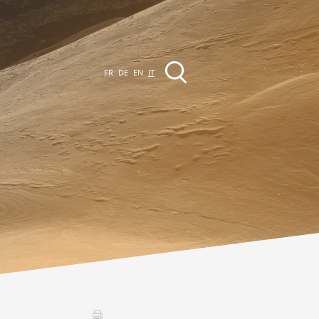
FR
DE
EN
IT
VENTI
a regione
Promenades
utte le manifestazioni
Club Vinum Montis
ctualités
oteaux du Soleil 2030
Assemblées générales & Statuts